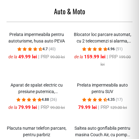
Auto & Moto
-57%
-59%
Prelata impermeabila pentru
Blocator loc parcare automat,
autoturisme, husa auto PEVA
cu 2 telecomenzi si alarma,
suporta 2 tone, Galben/Negru,
4.7
(40)
4.96
(51)
rezistent intemperii
49.99 lei
| PRP
159.99 lei
| PRP
de la
de la
99.00 lei
199.00
lei
-32%
-37%
Aparat de spalat electric cu
Prelata impermeabila auto
presiune puternica,
pentru SUV
acumulatori 48V, 8L/min, 20
4.88
(26)
4.35
(17)
Bari
79.99 lei
| PRP
79.99 lei
| PRP
de la
99.00 lei
129.00 lei
-30%
-55%
Placuta numar telefon parcare,
Saltea auto gonflabila pentru
pentru parbriz
masina Couch Air, cu pompa