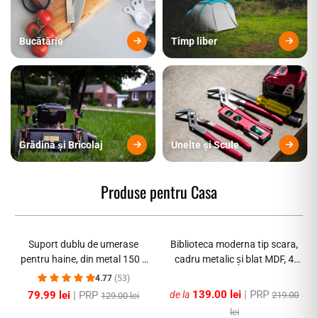
Bucătărie
Timp liber
Grădină și Bricolaj
Unelte și Scule
Produse pentru Casa
-46%
-44%
Suport dublu de umerase
Biblioteca moderna tip scara,
pentru haine, din metal 150 x
cadru metalic și blat MDF, 4
110 x 54 cm
sau 5 rafturi
4.77
(53)
139.00 lei
| PRP
79.99 lei
| PRP
de la
219.00
129.00 lei
lei