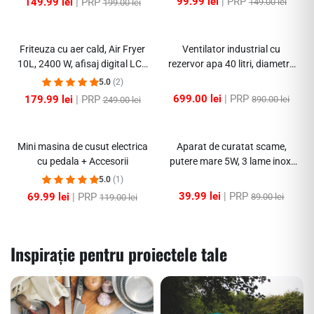
99.99 lei
| PRP
149.99 lei
| PRP
149.00 lei
199.00 lei
-27%
-21%
Friteuza cu aer cald, Air Fryer
Ventilator industrial cu
10L, 2400 W, afisaj digital LCD
rezervor apa 40 litri, diametru
color, Touch control, otel
55cm, putere 160 W – 3 trepte
5.0
(2)
inoxidabil
699.00 lei
| PRP
179.99 lei
| PRP
890.00 lei
249.00 lei
-41%
-55%
Mini masina de cusut electrica
Aparat de curatat scame,
cu pedala + Accesorii
putere mare 5W, 3 lame inox,
perie de curatare
5.0
(1)
39.99 lei
| PRP
69.99 lei
| PRP
89.00 lei
119.00 lei
Inspirație pentru proiectele tale