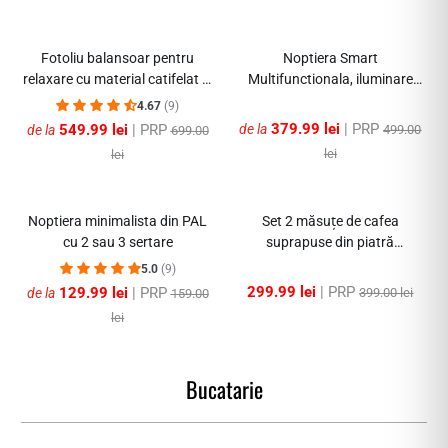
-31%
-36%
Fotoliu balansoar pentru
Noptiera Smart
relaxare cu material catifelat si
Multifunctionala, iluminare
cadru metalic
LED tactil cu 3 culori, incarcare
4.67
(9)
wireless si USB, difuzor
379.99 lei
| PRP
549.99 lei
| PRP
de la
de la
499.00
699.00
Bluetooth, 2 sertare
lei
lei
-35%
-24%
Noptiera minimalista din PAL
Set 2 măsuțe de cafea
cu 2 sau 3 sertare
suprapuse din piatră
sinterizată
5.0
(9)
299.99 lei
| PRP
129.99 lei
| PRP
de la
399.00 lei
159.00
lei
Bucatarie