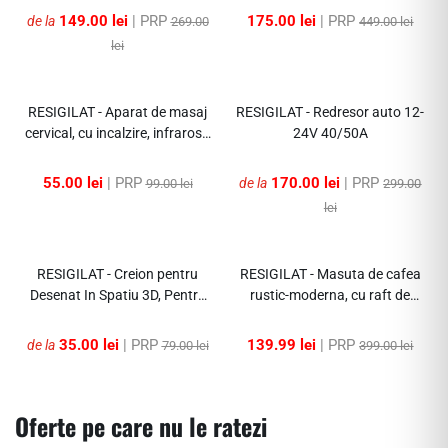
20mm
149.00 lei
| PRP
175.00 lei
| PRP
de la
269.00
449.00 lei
lei
-63%
-43%
RESIGILAT - Aparat de masaj
RESIGILAT - Redresor auto 12-
cervical, cu incalzire, infrarosu
24V 40/50A
si bile, pentru umeri si gat, 24W,
piele
55.00 lei
| PRP
170.00 lei
| PRP
de la
99.00 lei
299.00
lei
-80%
-64%
RESIGILAT - Creion pentru
RESIGILAT - Masuta de cafea
Desenat In Spatiu 3D, Pentru
rustic-moderna, cu raft de
Incepatori, Cu Afisaj Si
depozitare, blat MDF, cadru
Filamente Multicolore
metalic, 120x60x43cm
35.00 lei
| PRP
139.99 lei
| PRP
de la
79.00 lei
399.00 lei
Oferte pe care nu le ratezi