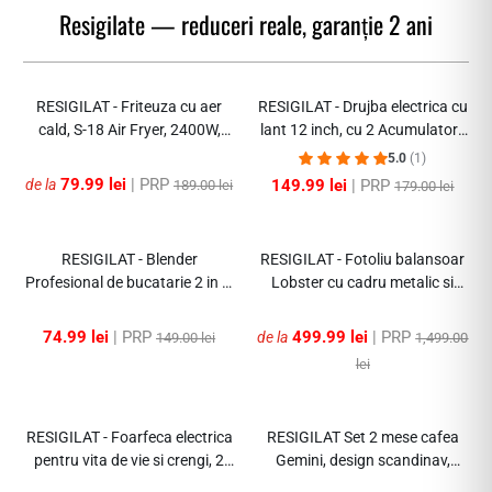
Resigilate — reduceri reale, garanție 2 ani
-79%
-16%
RESIGILAT - Friteuza cu aer
RESIGILAT - Drujba electrica cu
cald, S-18 Air Fryer, 2400W,
lant 12 inch, cu 2 Acumulatori,
afisaj digital, LCD Touch
48 V, Lithium, 4800rpm,
5.0
(1)
control
305mm
79.99 lei
| PRP
de la
149.99 lei
| PRP
189.00 lei
179.00 lei
-49%
-66%
RESIGILAT - Blender
RESIGILAT - Fotoliu balansoar
Profesional de bucatarie 2 in 1,
Lobster cu cadru metalic si
2.5L, motor din cupru, 15
perna de picior
viteze, 4500W
74.99 lei
| PRP
499.99 lei
| PRP
de la
149.00 lei
1,499.00
lei
-46%
-61%
RESIGILAT - Foarfeca electrica
RESIGILAT Set 2 mese cafea
pentru vita de vie si crengi, 2
Gemini, design scandinav,
acumulatori 21V-48V, 2Ah-5Ah
model diamant, blat MDF