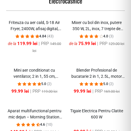
Electrocasnice
-59%
-52%
Friteuza cu aer cald, S-18 Air
Mixer cu bol din inox, putere
Fryer, 2400W, afisaj digital,
350 W, 2L, inox, 7 trepte de
LCD Touch control
Viteze
4.84
(43)
4.0
(3)
119.99 lei
| PRP
75.99 lei
| PRP
de la
de la
149.00
129.00 lei
lei
-15%
-40%
Mini aer conditionat cu
Blender Profesional de
ventilator, 2 in 1, 55 cm,
bucatarie 2 in 1, 2.5L, motor
Rece/Cald, 16 - 40 grade,
din cupru, 15 viteze, 4500W
5.0
(2)
5.0
(2)
1800W, cu telecomanda, Alb
99.99 lei
| PRP
99.99 lei
| PRP
119.00 lei
169.00 lei
-24%
-32%
Aparat multifunctional pentru
Tigaie Electrica Pentru Clatite
mic dejun – Morning Station,
600 W
capac inclus 2800W
4.6
(10)