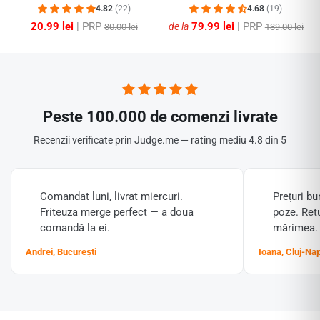
86 x 40 x 135 cm
4.82
(22)
4.68
(19)
20.99 lei
| PRP
79.99 lei
| PRP
de la
30.00 lei
139.00 lei
Peste 100.000 de comenzi livrate
Recenzii verificate prin Judge.me — rating mediu 4.8 din 5
Comandat luni, livrat miercuri.
Prețuri bu
Friteuza merge perfect — a doua
poze. Ret
comandă la ei.
mărimea.
Andrei, București
Ioana, Cluj-Na