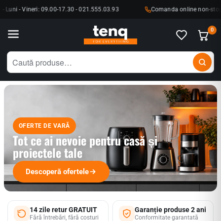
uni - Vineri: 09.00-17.30 - 021.555.03.93
Comanda online non-stop sau 
0
OFERTE DE VARĂ
Tot ce ai nevoie pentru casă și
proiectele tale
Descoperă ofertele
14 zile retur GRATUIT
Garanție produse 2 ani
Fără întrebări, fără costuri
Conformitate garantată