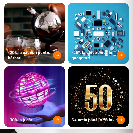
-20% la cadouri pentru
-25% la electronice și
bărbați
gadgeturi
-30% la jucării
Selecție până în 50 lei