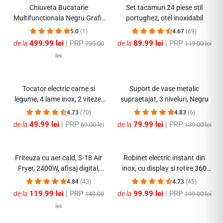
-44%
-54%
Chiuveta Bucatarie
Set tacamuri 24 piese stil
Multifunctionala Negru Grafit
portughez, otel inoxidabil
cu 2 Cascade, Robinet
5.0
(1)
4.67
(69)
Cascada, Afisaj Digital
499.99 lei
| PRP
89.99 lei
| PRP
de la
de la
799.00
119.00 lei
Temperatura, Accesorii Incluse
lei
-61%
-42%
Tocator electric carne si
Suport de vase metalic
legume, 4 lame inox, 2 viteze,
supraetajat, 3 niveluri, Negru
capacitate mare, bol inox
4.73
(70)
4.83
(6)
49.99 lei
| PRP
79.99 lei
| PRP
de la
de la
69.00 lei
139.00 lei
-59%
-49%
Friteuza cu aer cald, S-18 Air
Robinet electric instant din
Fryer, 2400W, afisaj digital,
inox, cu display si rotire 360
LCD Touch control
grade, 3000W
4.84
(43)
4.73
(45)
119.99 lei
| PRP
99.99 lei
| PRP
de la
de la
149.00
199.00 lei
lei