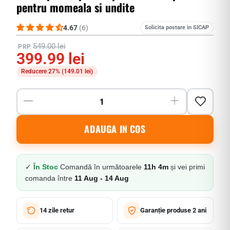
pentru momeala si undite
4.67
(6)
Solicita postare in SICAP
549.00 lei
PRP
399.99 lei
Reducere 27% (
149.01 lei
)
ADAUGA IN COS
✓
În Stoc
Comandă în următoarele
11h 4m
și vei primi
comanda între
11 Aug - 14 Aug
14 zile retur
Garanție produse 2 ani