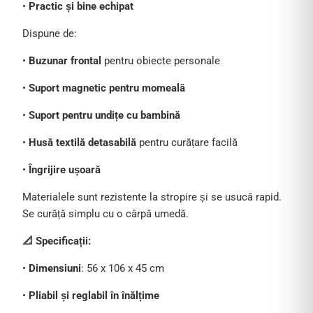
•
Practic și bine echipat
Dispune de:
•
Buzunar frontal
pentru obiecte personale
•
Suport magnetic pentru momeală
•
Suport pentru undițe cu bambină
•
Husă textilă detasabilă
pentru curățare facilă
•
Îngrijire ușoară
Materialele sunt rezistente la stropire și se usucă rapid.
Se curăță simplu cu o cârpă umedă.
📐 Specificații:
•
Dimensiuni
: 56 x 106 x 45 cm
•
Pliabil și reglabil în înălțime