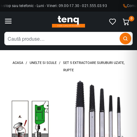
top sau telefonic - Luni - Vineri: 09.00-17.30 - 021.555.03.93
Comanda
0
ACASA
/
UNELTE SI SCULE
/
SET 5 EXTRACTOARE SURUBURI UZATE,
RUPTE